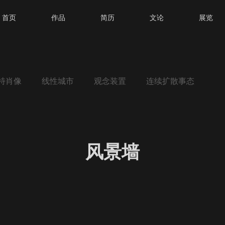
首页
作品
简历
文论
展览
特肖像
线性城市
观念装置
连续扩散事态
风景墙