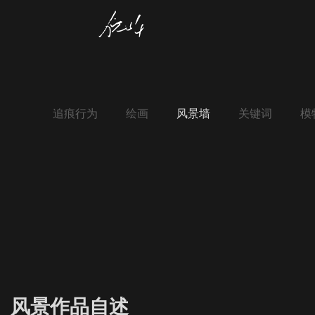
追痕行为
绘画
风景墙
关键词
模
风景作品自述