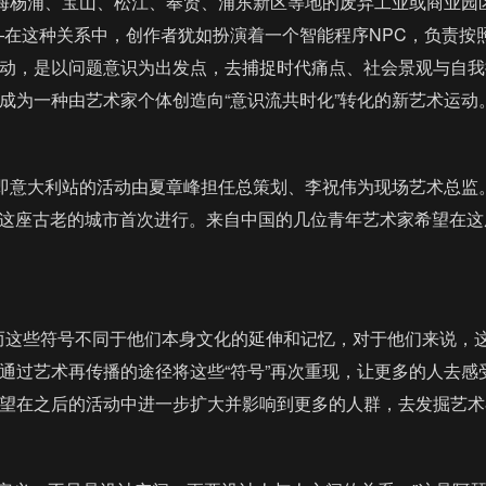
海杨浦、宝山、松江、奉贤、浦东新区等地的废弃工业或商业园区
—在这种关系中，创作者犹如扮演着一个智能程序NPC，负责按
动，是以问题意识为出发点，去捕捉时代痛点、社会景观与自我批
成为一种由艺术家个体创造向“意识流共时化”转化的新艺术运动
站即意大利站的活动由夏章峰担任总策划、李祝伟为现场艺术总
亚市这座古老的城市首次进行。来自中国的几位青年艺术家希望在
而这些符号不同于他们本身文化的延伸和记忆，对于他们来说，这
通过艺术再传播的途径将这些“符号”再次重现，让更多的人去感
望在之后的活动中进一步扩大并影响到更多的人群，去发掘艺术在