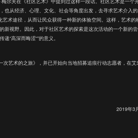
·梅尔夫在《社区艺术》中提到过这样一段话。社区艺术是一个
，也从经济、心理、文化、社会等角度出发，去寻求艺术介入的
样化艺术途径，从而让民众获得一种新的体验空间。这样，艺术的
的新视野。因此，对于社区艺术的探索是这次活动的一个新的尝
递“高深而晦涩“”的意义。
一次艺术的之旅》，并已开始向当地招募追痕行动志愿者，在艾
2019年3