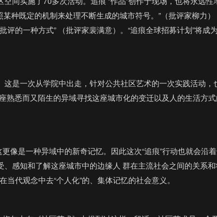
空间实施了70多次活动。追痕 “作品”创作于现场，也将永远性
照某种既定的机制来处理不断生成的城市符号。”（批评家柳力）
评的一种方式” （批评家裴满意）。“追痕全球招募计划”将成
。
监。这是一次从学院中出走，针对公共社区艺术的一次实践活动，
这座熟悉而又陌生的异域寻找这座城市化的变迁以及人的生活方式
更像是一种异域中的新奇记忆。因此这次“追痕”行动也就会沿着
受、感知和了解这座城市中的边缘人 群在主流社会之间的关系和
当代观念中去“个人化”的、集体记忆的社会意义。