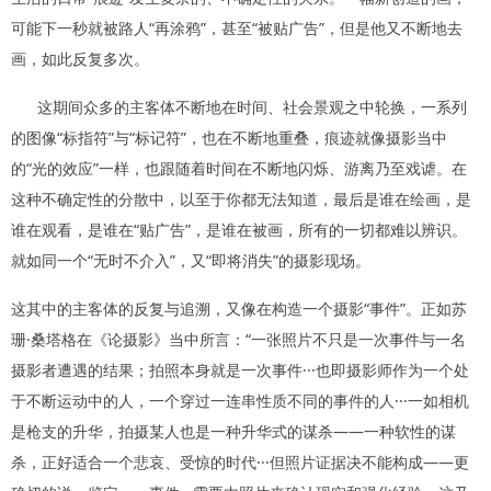
可能下一秒就被路人“再涂鸦”，甚至“被贴广告”，但是他又不断地去
画，如此反复多次。
这期间众多的主客体不断地在时间、社会景观之中轮换，一系列
的图像“标指符”与“标记符”，也在不断地重叠，痕迹就像摄影当中
的“光的效应”一样，也跟随着时间在不断地闪烁、游离乃至戏谑。在
这种不确定性的分散中，以至于你都无法知道，最后是谁在绘画，是
谁在观看，是谁在“贴广告”，是谁在被画，所有的一切都难以辨识。
就如同一个“无时不介入”，又“即将消失”的摄影现场。
这其中的主客体的反复与追溯，又像在构造一个摄影“事件”。正如苏
珊·桑塔格在《论摄影》当中所言：“一张照片不只是一次事件与一名
摄影者遭遇的结果；拍照本身就是一次事件···也即摄影师作为一个处
于不断运动中的人，一个穿过一连串性质不同的事件的人···一如相机
是枪支的升华，拍摄某人也是一种升华式的谋杀——一种软性的谋
杀，正好适合一个悲哀、受惊的时代···但照片证据决不能构成——更