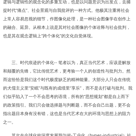
逻辑与逻辑性的观念化的多重互动，也是以问题意识为出发点，去捕
捉时代“痛点”、社会景观与自我批评的一种方式。他极其注重将社会
上常人容易忽视的细节，作图像化处理，是一种社会图像学在创作上
的融合、延异。从根本上说是其对社会图像的个体诠释与社会批判，
也是其在观念逻辑上“跨个体化”的文化自觉体现。
三、时代痕迹的个体化-- 笔者以为，真正当代艺术，应该是解放
和颠覆的先锋，它比传统艺术，更考验一个人的创造性与批判力。然
而这恰恰是我们这个时代极度缺乏的精神能量。大部分人只会在传统
的犬儒主义里“安眠”与既有的成绩里“享乐”，而不是去打破与批判。我
们似乎陷入了一个不会思考的语境，所有的“思想规划”都是自上而下
的政策指引。我们只会做选择题与判断题，而不会自己出题，更不会
指出题目本身有没有错，这也是当代艺术在大的环境与思想上的阻力
之一。
其次在全球化的深度发展期与超-工业化（hyper-industrial）社