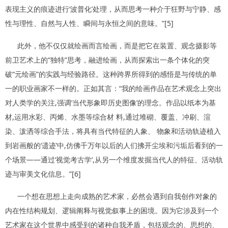
表现主义的痕迹进行‘波普化’处理，从而思考一种介于狂野与宁静、感
性与理性、自然与人性、瞬间与永恒之间的意味。”[5]
此外，他不仅仅就绘画而言绘画，而是把它在装置、观念摄影等
前卫艺术上的“独特”思考，融进绘画，从而探索出一条个体化的突
破“元绘画”的实践与经验路径。这种跨界所得到的感悟是与传统的单
一的职业画家不一样的。正如其言：“我的绘画作品在艺术观念上突出
对人类学的关注,强调‘当代形象即历史图像’的理念。作品以纸本为基
材,运用水彩、丙烯、水墨等综合材 料,通过堆砌、覆盖、冲刷、渲
染、泼洒等综合手法，将具有当代特征的人象、 物象和活动轨迹植入
到岩画般的‘遗迹’中,仿佛千万年以后的人们拂开尘埃和污垢后看到的一
个场景——通过‘视觉考古学’,从另一个维度发掘当代人的特征、活动轨
迹与审美文化信息。”[6]
一个想在思想上走向成熟的艺术家，必然会遇到自我创作对象的
内在性结构规划、逻辑阐释与视觉叙事上的困境。因为它涉及到一个
艺术家在这个世界中感受到的诸种自我矛盾，包括观念的、思想的、