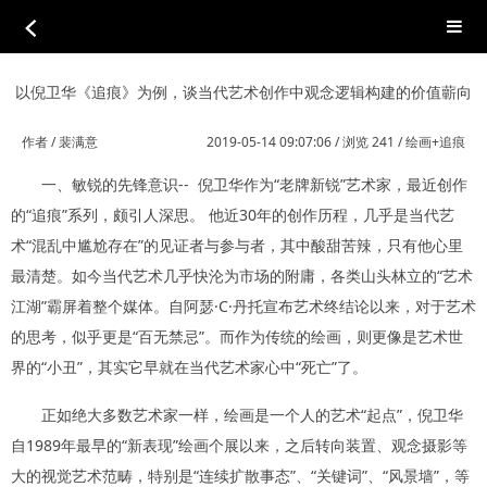
以倪卫华《追痕》为例，谈当代艺术创作中观念逻辑构建的价值蘄向
作者 / 裴满意
2019-05-14 09:07:06 / 浏览 241 /
绘画+追痕
一、敏锐的先锋意识-- 倪卫华作为“老牌新锐”艺术家，最近创作
的“追痕”系列，颇引人深思。 他近30年的创作历程，几乎是当代艺
术“混乱中尴尬存在”的见证者与参与者，其中酸甜苦辣，只有他心里
最清楚。如今当代艺术几乎快沦为市场的附庸，各类山头林立的“艺术
江湖”霸屏着整个媒体。自阿瑟·C·丹托宣布艺术终结论以来，对于艺术
的思考，似乎更是“百无禁忌”。而作为传统的绘画，则更像是艺术世
界的“小丑”，其实它早就在当代艺术家心中“死亡”了。
正如绝大多数艺术家一样，绘画是一个人的艺术“起点”，倪卫华
自1989年最早的“新表现”绘画个展以来，之后转向装置、观念摄影等
大的视觉艺术范畴，特别是“连续扩散事态”、“关键词”、“风景墙”，等