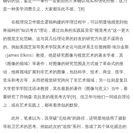
确切的说，鉴定——事件···需要由照片来确认现实和强化经验，这乃
是一种美学消费主义，大家都乐此不彼。”[8]
在梳理倪卫华观念逻辑构建的学理过程中，可以明显地感觉到他
将福柯的“知识考古”理论，通过自身的实践延异至“视觉考古”这一更大
的视觉文化范畴。这与其几位理论界的好友的研究方向是不谋而合
的。例如美国芝加哥美术学院美术史论与批评系主任詹姆斯·埃尔金斯
（James Elkins）教授。他是研究图像与视觉艺术的著名学者，其
《图像的领域》等著作，对图像的研究范围及方式做了革命式的推
动，他将视域扩展到非艺术的图像，包括科学、技术、商业、医学、
音乐和考古等，从而把视觉研究跨向了非艺术领域；另一位则是复旦
大学哲学学院沈语冰教授，其在最新的著作《图像与意义》当中，着
重研究了乔纳森·克拉里的视觉考古学[9]。倪卫华与他们一同或在理论
上，或在艺术实践上，都有着类似的默契。
此外，笔者以为，其突破“元绘画”的路径，还明显地借用了摄影
等前卫艺术的思考。例如此次的“追痕”系列，形成了其个体化观念的