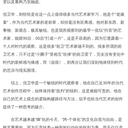
变以及重构乃至融超。
倪卫华，则恰恰是在这一点上值得很多当代艺术家学习，他是个“老顽
童”，作为当代艺术家的老前辈，却丝毫没有距离感。他对新东西、新
事物、新观念，极其敏锐。也是我所观察到的最早一批玩“抖音”的艺
术家，能跟90后，00后“打成一片”，这是不容易的，因为它透露着一
个人对时代的观察。这是很多“前卫”艺术家做不到的。很多所谓的前
卫艺术，只不过是“小圈子”里相互“吹捧”的前卫罢了，完全没有变化中
时代的新鲜感与痛感，而《追痕》，则再次让我们深刻地体悟到时代
的悲凉与现实困境。
综上，倪卫华是一个敏锐的时代观察者，他在自己近30年的当代
艺术创作历程中，始终保持着“批判”的锐利，这是难能可贵的。他在
自己的艺术上观念的逻辑构建路径与方法，似乎也给当代艺术的创作
提供了一种思考的媒介。
在艺术越来越“熵”化的今天。“跨-个体化”的文化自觉与自由，是
极其重要的，因为它意味着一种新的行动化的批判力量，而不仅仅是