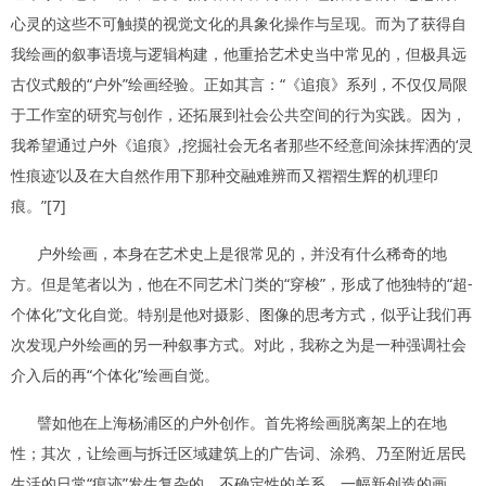
心灵的这些不可触摸的视觉文化的具象化操作与呈现。而为了获得自
我绘画的叙事语境与逻辑构建，他重拾艺术史当中常见的，但极具远
古仪式般的“户外”绘画经验。正如其言：“《追痕》系列，不仅仅局限
于工作室的研究与创作，还拓展到社会公共空间的行为实践。因为，
我希望通过户外《追痕》,挖掘社会无名者那些不经意间涂抹挥洒的‘灵
性痕迹’以及在大自然作用下那种交融难辨而又褶褶生辉的机理印
痕。”[7]
户外绘画，本身在艺术史上是很常见的，并没有什么稀奇的地
方。但是笔者以为，他在不同艺术门类的“穿梭”，形成了他独特的“超-
个体化”文化自觉。特别是他对摄影、图像的思考方式，似乎让我们再
次发现户外绘画的另一种叙事方式。对此，我称之为是一种强调社会
介入后的再“个体化”绘画自觉。
譬如他在上海杨浦区的户外创作。首先将绘画脱离架上的在地
性；其次，让绘画与拆迁区域建筑上的广告词、涂鸦、乃至附近居民
生活的日常“痕迹”发生复杂的、不确定性的关系。一幅新创造的画，