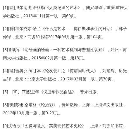
[1][法]贝尔纳·斯蒂格勒《人类纪里的艺术》，陆兴华译，重庆:重庆大
学出版社，2016年11月第一版，第60页。
[2][德]福尔克尔·哈兰《什么是艺术——博伊斯和学生的对话》，韩子
仲译，北京：商务印书馆2017年06月第一版，第104页。
[3]鲁明军《论绘画的绘画：一种艺术机制与普遍性认知》，郑州：河
南大学出版社，2015年02月第一版，第18页。
[4][意]吉奥乔·阿甘本《论友爱》之《何谓同时代人》，刘耀辉、尉光
吉译，北京：北京大学出版社，2017年03月第一版，第70页。
[5]、[6]、[7]倪卫华《倪卫华作品自述》，暂未出版。
[8][美]苏珊·桑塔格《论摄影》，黄灿然译，上海：上海译文出版社，
2012年10月第一版，第9-23页。
[9]沈语冰《图像与意义：英美现代艺术史论》，上海：商务印书馆，