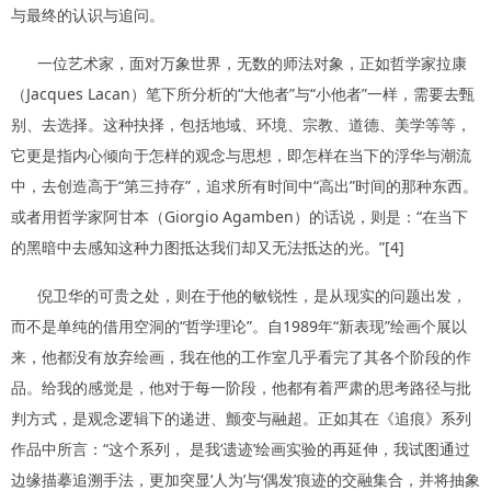
与最终的认识与追问。
一位艺术家，面对万象世界，无数的师法对象，正如哲学家拉康
（Jacques Lacan）笔下所分析的“大他者”与“小他者”一样，需要去甄
别、去选择。这种抉择，包括地域、环境、宗教、道德、美学等等，
它更是指内心倾向于怎样的观念与思想，即怎样在当下的浮华与潮流
中，去创造高于“第三持存”，追求所有时间中“高出”时间的那种东西。
或者用哲学家阿甘本（Giorgio Agamben）的话说，则是：“在当下
的黑暗中去感知这种力图抵达我们却又无法抵达的光。”[4]
倪卫华的可贵之处，则在于他的敏锐性，是从现实的问题出发，
而不是单纯的借用空洞的“哲学理论”。自1989年“新表现”绘画个展以
来，他都没有放弃绘画，我在他的工作室几乎看完了其各个阶段的作
品。给我的感觉是，他对于每一阶段，他都有着严肃的思考路径与批
判方式，是观念逻辑下的递进、颤变与融超。正如其在《追痕》系列
作品中所言：“这个系列， 是我‘遗迹’绘画实验的再延伸，我试图通过
边缘描摹追溯手法，更加突显‘人为’与‘偶发’痕迹的交融集合，并将抽象