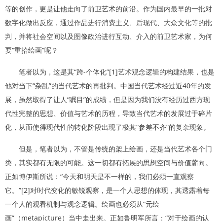
等的创作，更是让他走向了前卫艺术的前沿。作为国内最早的一批对
数字化做出反应，通过作品进行消费主义、后现代、大众文化等的批
判，并将社会空间以及图像政治进行互动、介入的前卫艺术家，为何
要“重拾绘画”呢？
笔者以为，这是其“跨-个体化”[1]艺术观念逻辑的构建结果，也是
他对当下“杂乱”的当代艺术的再批判。中国当代艺术经过近40年的发
展，虽然取得了让人“瞩目”的成绩，但是因为我们没有经历过西方现
代性完整的思想、价值与艺术的历程，导致当代艺术的发展过于碎片
化，从而使得现代性的转化阶段出现了极其“参差不齐”的复杂现象。
但是，笔者以为，不管是传统的架上绘画，还是当代艺术各个门
类，其实都有无限的可能。这一切都有拓展的思想空间与价值蘄向。
正如博伊斯所说：“今天和明天是不一样的，我们必须一直观察
它。”[2]对时代变化的敏锐观察，是一个人思想的体现，其透露着每
一个人的观看机制与观念逻辑。绘画也必须从“元绘
画”（metapicture）当中走出来。正如鲁明军所言：“对于绘画的认