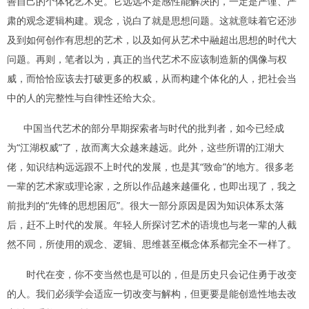
善自己的个体化艺术史。它远远不是感性能解决的，一定是严谨、严
肃的观念逻辑构建。观念，说白了就是思想问题。这就意味着它还涉
及到如何创作有思想的艺术，以及如何从艺术中融超出思想的时代大
问题。再则，笔者以为，真正的当代艺术不应该制造新的偶像与权
威，而恰恰应该去打破更多的权威，从而构建个体化的人，把社会当
中的人的完整性与自律性还给大众。
中国当代艺术的部分早期探索者与时代的批判者，如今已经成
为“江湖权威”了，故而离大众越来越远。此外，这些所谓的江湖大
佬，知识结构远远跟不上时代的发展，也是其“致命”的地方。很多老
一辈的艺术家或理论家，之所以作品越来越僵化，也即出现了，我之
前批判的“先锋的思想困厄”。很大一部分原因是因为知识体系太落
后，赶不上时代的发展。年轻人所探讨艺术的语境也与老一辈的人截
然不同，所使用的观念、逻辑、思维甚至概念体系都完全不一样了。
时代在变，你不变当然也是可以的，但是历史只会记住勇于改变
的人。我们必须学会适应一切改变与解构，但更要是能创造性地去改