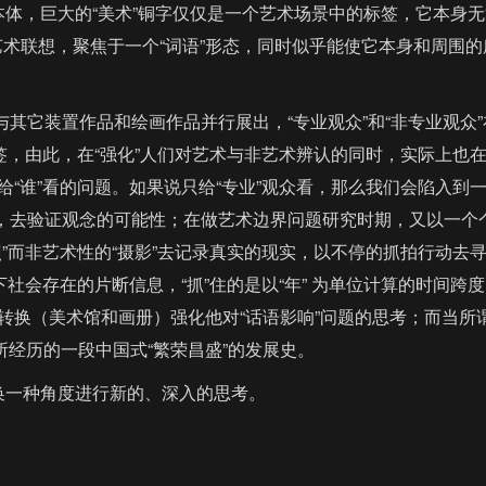
体，巨大的“美术”铜字仅仅是一个艺术场景中的标签，它本身无“
艺术联想，聚焦于一个“词语”形态，同时似乎能使它本身和周围的
其它装置作品和绘画作品并行展出，“专业观众”和“非专业观众”
标签，由此，在“强化”人们对艺术与非艺术辨认的同时，实际上也
给“谁”看的问题。如果说只给“专业”观众看，那么我们会陷入到
中，去验证观念的可能性；在做艺术边界问题研究时期，又以一个
照”而非艺术性的“摄影”去记录真实的现实，以不停的抓拍行动去
下社会存在的片断信息，“抓”住的是以“年” 为单位计算的时间跨
转换（美术馆和画册）强化他对“话语影响”问题的思考；而当所谓
所经历的一段中国式“繁荣昌盛”的发展史。
换一种角度进行新的、深入的思考。