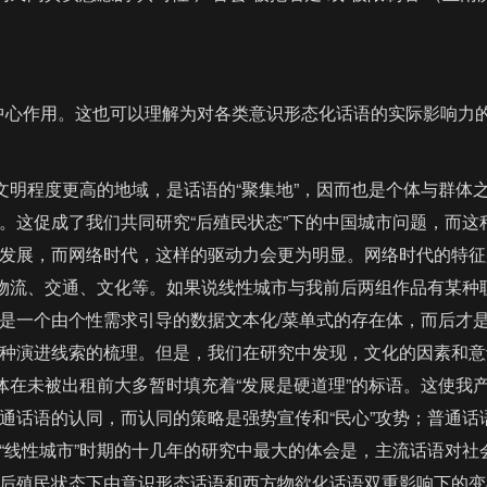
中心作用。这也可以理解为对各类意识形态化话语的实际影响力
文明程度更高的地域，是话语的“聚集地”，因而也是个体与群体
。这促成了我们共同研究“后殖民状态”下的中国城市问题，而这
发展，而网络时代，这样的驱动力会更为明显。网络时代的特征
、物流、交通、文化等。如果说线性城市与我前后两组作品有某种
是一个由个性需求引导的数据文本化/菜单式的存在体，而后才
种演进线索的梳理。但是，我们在研究中发现，文化的因素和意
体在未被出租前大多暂时填充着“发展是硬道理”的标语。这使我
通话语的认同，而认同的策略是强势宣传和“民心”攻势；普通话
“线性城市”时期的十几年的研究中最大的体会是，主流话语对社
后殖民状态下由意识形态话语和西方物欲化话语双重影响下的变