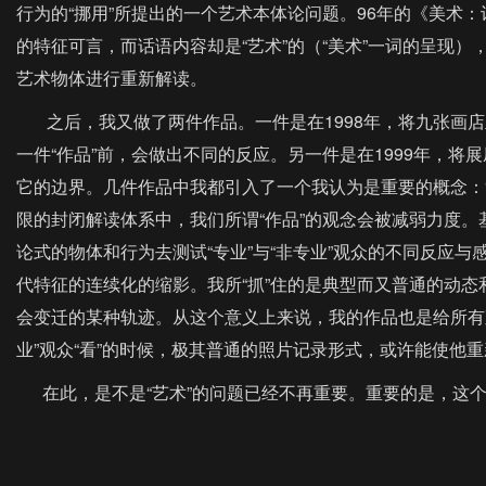
行为的“挪用”所提出的一个艺术本体论问题。96年的《美术：
的特征可言，而话语内容却是“艺术”的（“美术”一词的呈现
艺术物体进行重新解读。
之后，我又做了两件作品。一件是在1998年，将九张画店里
一件“作品”前，会做出不同的反应。另一件是在1999年，
它的边界。几件作品中我都引入了一个我认为是重要的概念：“专
限的封闭解读体系中，我们所谓“作品”的观念会被减弱力度
论式的物体和行为去测试“专业”与“非专业”观众的不同反应与
代特征的连续化的缩影。我所“抓”住的是典型而又普通的动态和
会变迁的某种轨迹。从这个意义上来说，我的作品也是给所有观众
业”观众“看”的时候，极其普通的照片记录形式，或许能使他
在此，是不是“艺术”的问题已经不再重要。重要的是，这个所