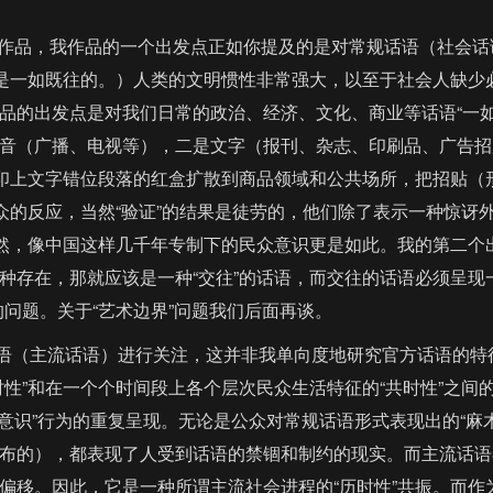
品，我作品的一个出发点正如你提及的是对常规话语（社会话语
我是一如既往的。）人类的文明惯性非常强大，以至于社会人缺
的出发点是对我们日常的政治、经济、文化、商业等话语“一如既
音（广播、电视等），二是文字（报刊、杂志、印刷品、广告招
把印上文字错位段落的红盒扩散到商品领域和公共场所，把招贴（
众的反应，当然“验证”的结果是徒劳的，他们除了表示一种惊讶
当然，像中国这样几千年专制下的民众意识更是如此。我的第二
存在，那就应该是一种“交往”的话语，而交往的话语必须呈现一
问题。关于“艺术边界”问题我们后面再谈。
（主流话语）进行关注，这并非我单向度地研究官方话语的特
”和在一个个时间段上各个层次民众生活特征的“共时性”之间的关
体无意识”行为的重复呈现。无论是公众对常规话语形式表现出的“麻
布的），都表现了人受到话语的禁锢和制约的现实。而主流话语
移。因此，它是一种所谓主流社会进程的“历时性”共振。而作为民