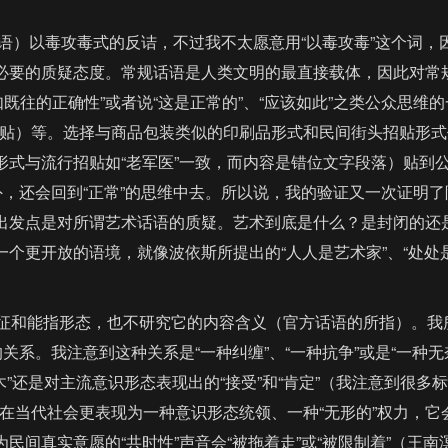
）以毒攻毒式的反诘，不过我不太愿意用“以毒攻毒”这个词，
少必要的质疑态度。常规话语是人类文明的最直接载体，因此对常
往的正确性”或者说“这是正常的”、“应该如此”之类公众思维的
贴）等。选择与商品包装类似的印刷品形式和民间街头招贴形式
形式与流行招贴如“老军医”一致，而内容是错位文字段落）贴到
外，还会回到“正常”的思维中去。所以说，我的验证又一次证明了
个出发点是对所谓艺术话语的质疑。艺术到底是什么？是封闭的还
个更开放的语境，就像波依斯所提出的“人人是艺术家”、“处处
征和能指形态，也不研究它的内容含义（官方话语的所指）。我
系。我注意到这种关系是“一种纠缠”、“一种抗争”或是“一种无
木”还是对主流意识形态表现出的“接受”和“肯定”（我注意到很多
在当代社会更表现为一种意识形态统领、一种“无形的”权力，它
间真实意愿的“共时性”声音会“被拖着走”或“被限制着”（王南