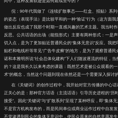
向中，这种发展轨迹是如何延续至今的？
倪：90年代我做了《连续扩散事态——红盒、招贴》系列作
的姿态（表现手法）是比较平和的一种“验证”行为（这方面
做出反应也成了我那个时期一直感兴趣的艺术主题。我当时作品
反思。公共话语的出场（能指形式）主要有两种形式：一是声
切入点，是为了更加贴近普通民众的“集体无意识”反应。我
贴栏和电线杆等常见“广告牛皮癣”的地方，是为了观察普通民
诺和本雅明所说“社会总体化建构”下人们随波逐流的特征，
的？这是我长久以来考虑的课题：既然艺术是被公众观看的一种
术”的概念，当然这个问题到现在依然还是一个需要深入探讨的
在《关键词》的创作过程中，我开始对官方传播的中心话语
正关心的是：那种官方话语（主流话语）引导历史进程的“历时性
接受”。因此“关键词”与“扩散系列”呈现了某种呼应，即“集
不是官方机构发布的，而是民间单位或商业运作过程中自发发
不觉渗透到民众的集体无意识中，使民众原来的自然意愿发生偏