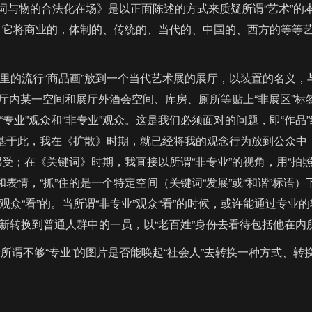
词与物的合法化在场》是以正面陈述的方式来质疑所谓“艺术”的本
），它将商业的，体制的、传统的、当代的、中国的、西方的等等
的流行“商品画”放到一个当代艺术展的展厅，以装置的名义，与
将展厅内某一空间和展厅外酒会空间、库房、厕所等贴上“非展区”
业”观众和“非专业”观众。这是我们必须面对的问题，即“作品”
。基于此，我在《扩散》时期，就已经将我的观念行为放到公众
感受；在《关键词》时期，我直接以所谓“非专业”的视角，用“拍
表情，“抓”住的是一个特定空间（关键词“发展”或“和谐”标语）
“看”的。当所谓“非专业”观众“看”的时候，或许能通过专业的
重新转换到普通人群中的一员，以“老百姓”身份去看待包括他在内
谓不够“专业”的图片是否能唤起“社会人”去转换一种方式、转