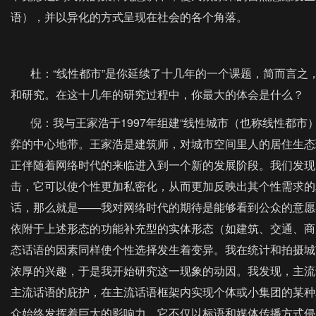
语），并以异化的方式呈现在社会的各个角落。
杜：“线性都市”是你延续了十几年的一个课题，简而言之
和研究。在这十几年的研究过程中，你最大的体会是什么？
倪：我与王家浩于1997年组建“线性城市（也称线性都市
弈的中心地带。王家浩是建筑师，对城市空间里人的居住生态
正伴随着网络时代的来临进入到一个新的发展阶段。我们发现
击，它可以使个性更加私密化，从而更加反映出其个性需求的
话，那么就是——我对网络时代的期待是能够看到公众的意愿
依附于上述形态的功能补充型的实体形态（如建筑、交通、商
态话语的因素同样使个性选择发生着变异。我在统计和拍摄城
浓厚的兴趣，于是我开始研究这一现象的动因。我发现，主流
主流话语的庇护，在主流话语框架内实现个体或小集团的某种
众始终发挥着巨大的影响力，它不仅以标语和媒体传播方式侵