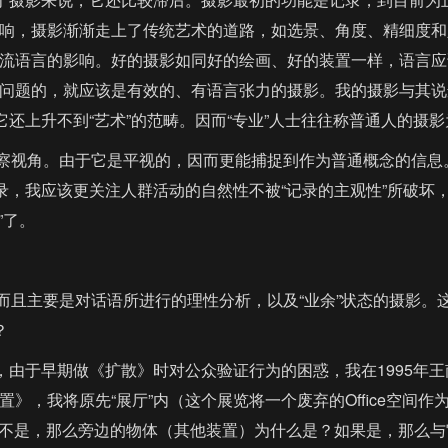
响，摄影渐渐走上了传统艺术的道路，如选景、角度、精细度和
流语言的影响。好的摄影如同好的绘画、好的装置一样，语言应
问题的，就应该是有效的、有语言张力的摄影。我的摄影与其说选
它还上升不到“艺术”的范畴。因而“专业”人士往往称普通人的摄
视角。由于它是平视的，因而更能捕捉到作为普通概念的信息
记录，我应该更关注人群活动的自然性不被“记录的主观性”所破
”了。
主要是对话语所进行的理性分析，以及“业余”状态的摄影。这
？
，由于早期做《扩散》时对公众验证行为的困惑，我在1995年
》，我将原先“展厅”内（这个展览将一个废弃的Office空间
如果不是，那么旁边的物体（其他装置）为什么是？如果是，那么