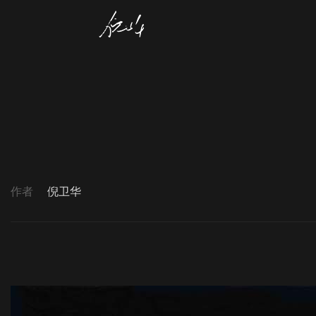
作者
倪卫华